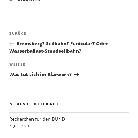
Beitragsnavigation
Vorheriger
ZURÜCK
Beitrag
Bremsberg? Seilbahn? Funicular? Oder
Wasserballast-Standseilbahn?
Nächster
WEITER
Beitrag
Was tut sich im Klärwerk?
NEUESTE BEITRÄGE
Recherchen für den BUND
7. Juni 2025