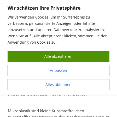
Zum
Wir schätzen Ihre Privatsphäre
Inhalt
springen
Wir verwenden Cookies, um Ihr Surferlebnis zu
verbessern, personalisierte Anzeigen oder Inhalte
Das Klärwerk
einzusetzen und unseren Datenverkehr zu analysieren.
Wenn Sie auf „Alle akzeptieren" klicken, stimmen Sie der
Industriedenkmal, Veranstaltungsort, WasserMuseum, #Water
#Heritage
Anwendung von Cookies zu.
MENÜ
Alle akzeptieren
Anpassen
MIKROPLASTIK
Alles ablehnen
Mikroplastik ist eine Gefahr für
Meereslebewesen und Menschen
Mikroplastik sind kleine Kunststoffteilchen.