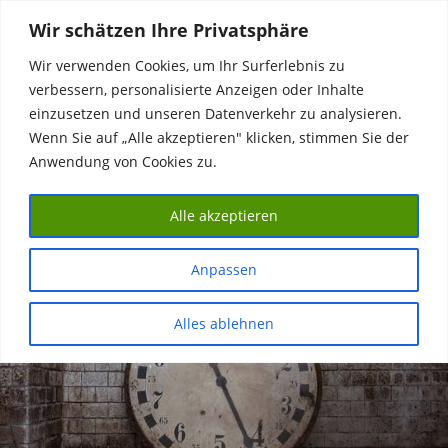
Zum
Wir schätzen Ihre Privatsphäre
Inhalt
springen
Wir verwenden Cookies, um Ihr Surferlebnis zu
verbessern, personalisierte Anzeigen oder Inhalte
Das Klärwerk
einzusetzen und unseren Datenverkehr zu analysieren.
Wenn Sie auf „Alle akzeptieren" klicken, stimmen Sie der
Industriedenkmal, Veranstaltungsort, WasserMuseum, #Water
#Heritage
Anwendung von Cookies zu.
MENÜ
Alle akzeptieren
Anpassen
Alles ablehnen